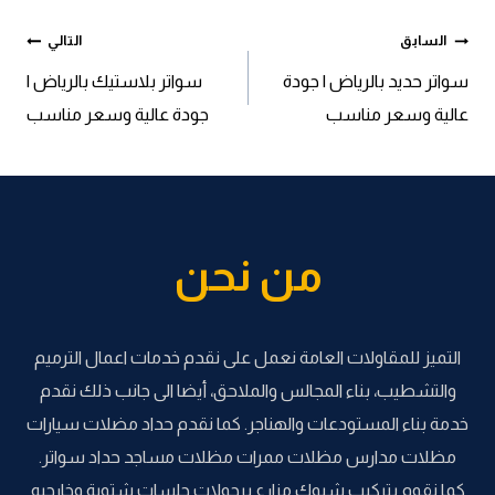
تصفّح
السابق
التالي
سواتر حديد بالرياض | جودة
سواتر بلاستيك بالرياض |
المقالات
عالية وسعر مناسب
جودة عالية وسعر مناسب
من نحن
التميز للمقاولات العامة نعمل على نقدم خدمات اعمال الترميم
والتشطيب، بناء المجالس والملاحق، أيضا الى جانب ذلك نقدم
خدمة بناء المستودعات والهناجر. كما نقدم حداد مضلات سيارات
مظلات مدارس مظلات ممرات مظلات مساجد حداد سواتر.
كما نقوم بتركيب شبوك مزارع برجولات جلسات شتوية وخارجيه