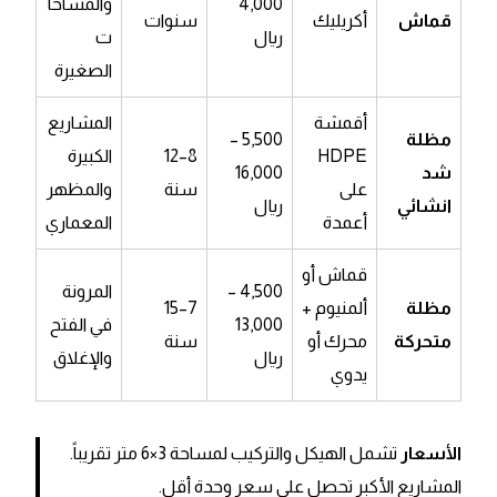
4,000
والمساحا
قماش
أكريليك
سنوات
ريال
ت
الصغيرة
أقمشة
المشاريع
مظلة
5,500 –
HDPE
8–12
الكبيرة
شد
16,000
على
سنة
والمظهر
انشائي
ريال
أعمدة
المعماري
قماش أو
4,500 –
المرونة
مظلة
ألمنيوم +
7–15
13,000
في الفتح
متحركة
محرك أو
سنة
ريال
والإغلاق
يدوي
الأسعار
تشمل الهيكل والتركيب لمساحة 3×6 متر تقريباً.
المشاريع الأكبر تحصل على سعر وحدة أقل.