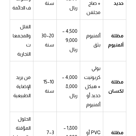
حديد
+ صاج
سنة
ريال
ف الدائمة
مجلفن
الفلل
4,500 –
مظلة
ألمنيوم
20–30
والمجمعا
9,000
ألمنيوم
بثق
سنة
ت
ريال
التجارية
بولي
كربونيت
4,000 –
من يريد
مظلة
10–15
+ هيكل
8,000
الإضاءة
لكسان
سنة
حديد أو
ريال
الطبيعية
ألمنيوم
الحلول
1,800 –
المؤقتة
مظلة
PVC أو
3–7