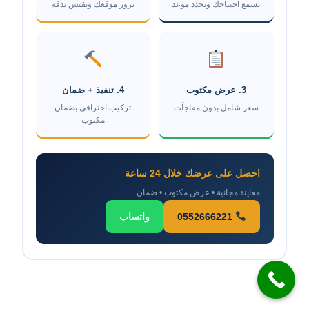
نسمع احتياجك ونحدد موعد
نزور موقعك ونقيس بدقة
3. عرض مكتوب
4. تنفيذ + ضمان
سعر شامل بدون مفاجآت
تركيب احترافي بضمان
مكتوب
احصل على عرضك خلال 24 ساعة
معاينة مجانية • عرض مكتوب • ضمان
0552666221
واتساب