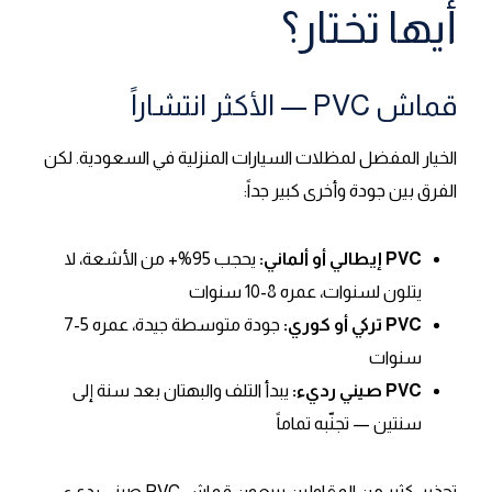
أيها تختار؟
قماش PVC — الأكثر انتشاراً
الخيار المفضل لمظلات السيارات المنزلية في السعودية. لكن
الفرق بين جودة وأخرى كبير جداً:
PVC إيطالي أو ألماني:
يحجب 95%+ من الأشعة، لا
يتلون لسنوات، عمره 8-10 سنوات
PVC تركي أو كوري:
جودة متوسطة جيدة، عمره 5-7
سنوات
PVC صيني رديء:
يبدأ التلف والبهتان بعد سنة إلى
سنتين — تجنّبه تماماً
تحذير: كثير من المقاولين يبيعون قماش PVC صيني رديء