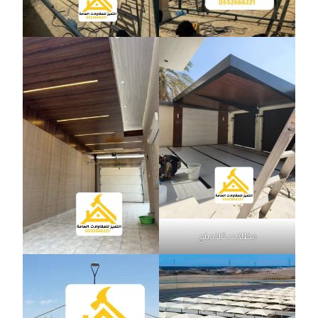
مظلات كلادينج