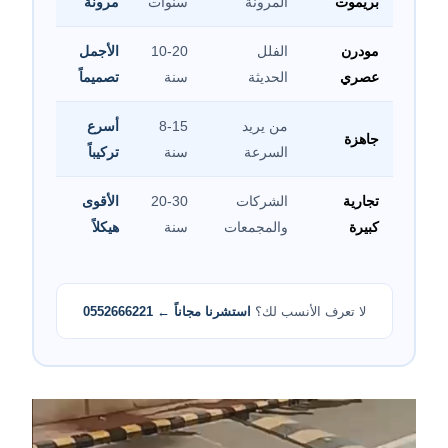
بريموت
المرونة
سنوات
مرونة
مودرن
الفلل
10-20
الأجمل
عصري
الحديثة
سنة
تصميماً
من يريد
8-15
أسرع
جاهزة
السرعة
سنة
تركيباً
تجارية
الشركات
20-30
الأقوى
كبيرة
والمجمعات
سنة
هيكلاً
لا تعرف الأنسب لك؟
استشرنا مجاناً ← 0552666221