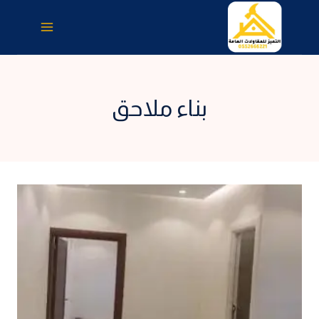
لتجاوز
لى
لمحتوى
بناء ملاحق