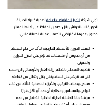
تولي شركة
التميز للمقاولات العامة
أهمية كبيرة للصيانة
الدورية للساندوتش بانل لضمان الحفاظ على أدائها الممتاز
وطول عمرها الافتراضي، تتضمن عملية الصيانة ما يلي:
التفقد الدوري للأسطح الخارجية: التأكد من خلو السطح
من أي خدوش أو تشققات قد تؤثر على العزل الحراري
والصوتي.
تنظيف السطح بانتظام: إزالة الغبار والأوساخ والرواسب
التي قد تتراكم على الساندوتش بانل وتقلل من كفاءته.
فحص وصلات التركيب والأجزاء المعدنية: التأكد من ثبات
البراغي والمسامير ومعالجة أي صدأ أو تآكل فورًا.
مراقبة حالة الطبقة العازلة الداخلية: التحقق من عدم
وجود تسربات أو تشوهات ناتجة عن عوامل الطقس