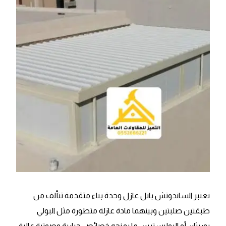
نعتبر الساندوتش بانل عازل وحدة بناء متقدمة تتألف من
طبقتين صلبتين وبينهما مادة عازلة متطورة مثل البولي
يوريثان أو البوليسترين، ما يمنحه خصائص حرارية وصوتية عالية،