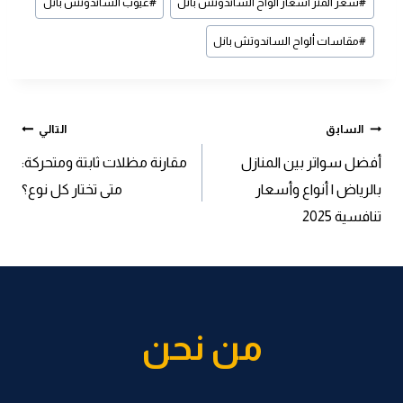
#
سعر المتر أسعار ألواح الساندوتش بانل
#
عيوب الساندوتش بانل
#
مقاسات ألواح الساندوتش بانل
تصفّح
السابق
التالي
أفضل سواتر بين المنازل
مقارنة مظلات ثابتة ومتحركة:
المقالات
بالرياض | أنواع وأسعار
متى تختار كل نوع؟
تنافسية 2025
من نحن