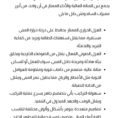
يجمع بين المتانة العالية والأداء الممتاز في آن واحد، من أبرز
مميزات الساندوتش بانل ما يلي:
العزل الحراري الممتاز: يحافظ على درجة حرارة المبنى
مستقرة، مما يقلل استهلاك الطاقة ويزيد من كفاءة
التبريد والتدفئة.
العزل الصوتي الفعال: يقلل من الضوضاء الخارجية ويخلق
بيئة هادئة ومريحة داخل المبنى، سواء للعمل أو للسكن.
متانة عالية: مصمم من خامات قوية ومقاومة للعوامل
الجوية مثل الأمطار والرياح، مما يطيل عمر المبنى ويقلل
من الحاجة للصيانة.
سهولة التركيب: يأتي بتصميم جاهز يسرع عملية التركيب
ويقلل الوقت والجهد المبذول في التنفيذ.
تصاميم متعددة: يتوفر بأشكال وألوان مختلفة لتناسب
كافة أنواع المباني وتضيف لمسة جمالية للمظهر الخارجي.