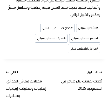
الجمال والعملية، يعتمد فريقنا على مواد تشطيب ممتازة
وأساليب تنفيذ حديثة تمنح المبنى قيمة إضافية ومظهرًا مميزًا
يعكس الذوق الراقي.
وسوم
#
تشطيب مباني
#
خطوات تشطيب مباني
المقال:
#
سعر تشطيب مباني
#
شركة تشطيب مباني
#
مراحل تشطيب مباني
تصفّح
السابق
التالي
أحدث تقنيات بناء هناجر في
مظلات قماش للحدائق:
المقالات
السعودية 2025
إيجابيات وسلبيات: إيجابيات
وسلبيات