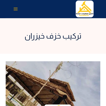
لتجاوز
لى
لمحتوى
تركيب خزف خيزران