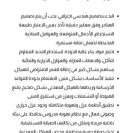
البدء بتصميم هندسي احترافي: يجب أن يتم تصميم
الهناجر وفق معايير دقيقة تأخذ بعين الاعتبار طبيعة
الاستخدام، الأحمال المتوقعة، والعوامل المناخية
المحيطة لضمان متانة مستمرة.
اختيار مواد بناء عالية الجودة: استخدام الحديد المقاوم
للتآكل، والدهانات العازلة، والعوازل الحرارية والمائية
يساهم بشكل كبير في إطالة العمر الافتراضي للهيكل.
تنفيذ الأساسات بشكل متين: الاهتمام بجودة القواعد
الخرسانية وربطها بالهيكل المعدني بشكل صحيح يمنع
الهبوط أو التشققات ويعزز من استقرار المبنى.
تطبيق أنظمة عزل وتهوية متكاملة: وجود عزل حراري
وصوتي فعال مع نظام تهوية مدروس يحافظ على بيئة
داخلية مريحة ويقلل من تكاليف الصيانة المستقبلية.
إجراء صيانة دورية منتظمة: فحص الهياكل المعدنية